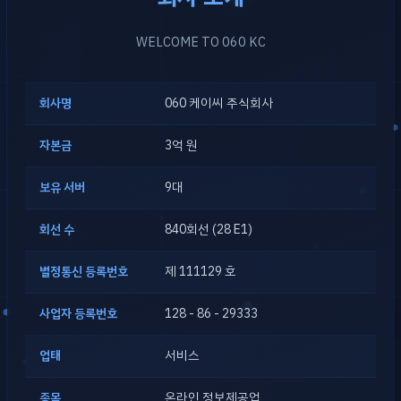
WELCOME TO 060 KC
회사명
060 케이씨 주식회사
자본금
3억 원
보유 서버
9대
회선 수
840회선 (28 E1)
별정통신 등록번호
제 111129 호
사업자 등록번호
128 - 86 - 29333
업태
서비스
종목
온라인 정보제공업