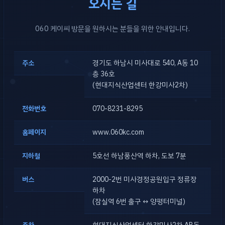
오시는 길
060 케이씨 방문을 원하시는 분들을 위한 안내입니다.
주소
경기도 하남시 미사대로 540, A동 10
층 36호
(현대지식산업센터 한강미사2차)
전화번호
070-8231-8295
홈페이지
www.060kc.com
지하철
5호선 하남풍산역 하차, 도보 7분
버스
2000-2번 미사경정공원입구 정류장
하차
(잠실역 6번 출구 ↔ 양평터미널)